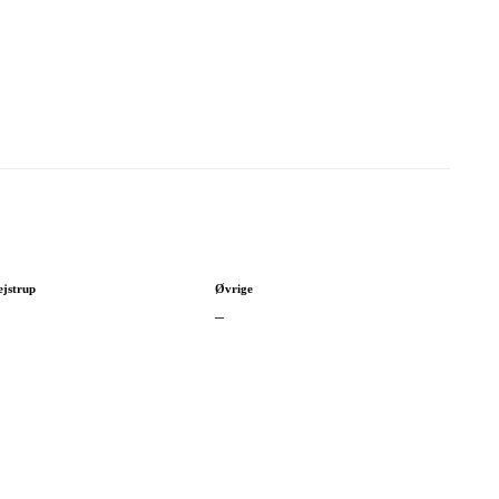
ejstrup
Øvrige
–