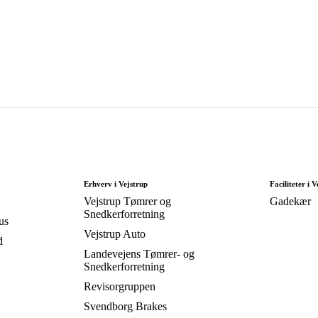
Erhverv i Vejstrup
Faciliteter i V
Vejstrup Tømrer og
Gadekær
Snedkerforretning
us
Vejstrup Auto
d
Landevejens Tømrer- og
Snedkerforretning
Revisorgruppen
Svendborg Brakes