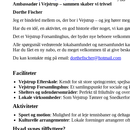
Ambassadør i Vejstrup – sammen skaber vi trivsel
Dorthe Fischer
Jeg er bindeled mellem os, der bor i Vejstrup – og jeg hører mege
Har du en idé, en aktivitet, en god historie eller noget, vi kan g
Det er Vejstrup Forsamlinghus, der byder nye beboere velkommen
Alle spørgsmål vedrørende lokalsamfundet og nærsamfundet kan 
Har du fået en ny nabo, er du meget velkommen til at give besk
Du kan kontakte mig på email:
dorthefischer@hotmail.com
Faciliteter
Vejstrup Efterskole
: Kendt for sit store springcenter, spej
Vejstrup Forsamlingshus
: Et samlingspunkt for sociale og 
Shelters og udendørsområder
: Perfekt til friluftsliv og ov
Lokale virksomheder
: Som Vejstrup Tømrer og Snedkerforre
Aktiviteter
Sport og motion
: Mulighed for at leje tennisbaner og deltage
Kulturelle arrangementer
: Lokale foreninger arrangerer oft
Hvad synes tilflyttere?