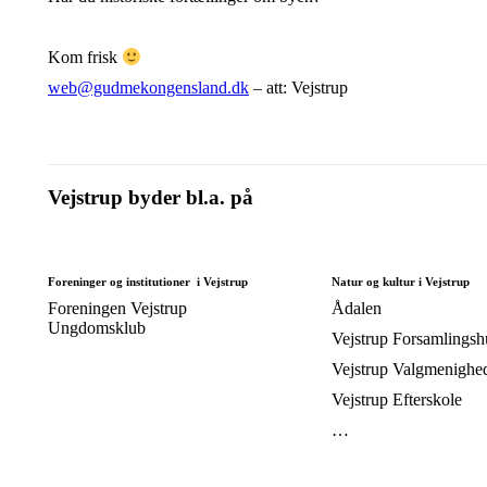
Kom frisk
web@gudmekongensland.dk
– att: Vejstrup
Vejstrup byder bl.a. på
Foreninger og institutioner i Vejstrup
Natur og kultur i Vejstrup
Foreningen Vejstrup
Ådalen
Ungdomsklub
Vejstrup Forsamlingsh
Vejstrup Valgmenighe
Vejstrup Efterskole
…