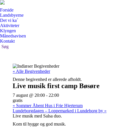
Forside
Landsbyerne
Det vi ka´
Aktiviteter
Klyngen
Månedsavisen
Kontakt
Search:
Søg
« Alle Begivenheder
Denne begivenhed er allerede afholdt.
Live musik first camp Bøsøre
7 august @ 20:00
-
22:00
gratis
«
Sommer Åbent Hus i Frie Hjerterum
Lundeborgdagen – Loppemarked i Lundeborg by
»
Live musik med Salsa duo.
Kom til hygge og god musik.