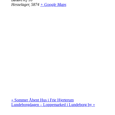
Hesselager
,
5874
+ Google Maps
«
Sommer Åbent Hus i Frie Hjerterum
Lundeborgdagen – Loppemarked i Lundeborg by
»